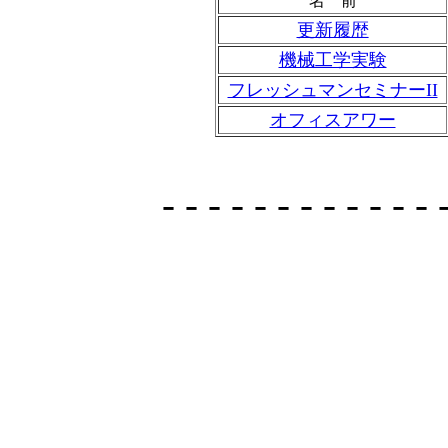
名 前
更新履歴
機械工学実験
フレッシュマンセミナーII
オフィスアワー
- - - - - - - - - - - - 