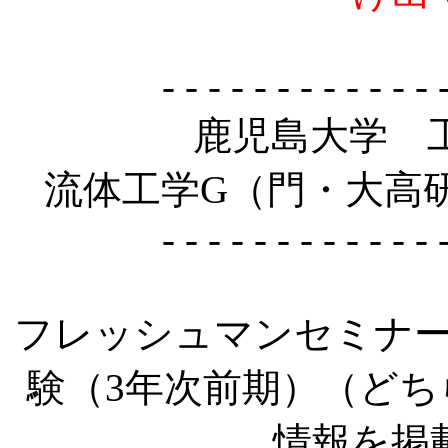
- - - - - - - - - - - - 
鹿児島大学
流体工学G（門・大高
- - - - - - - - - - - - 
フレッシュマンセミナー
験（3年次前期）（ど
情報を掲