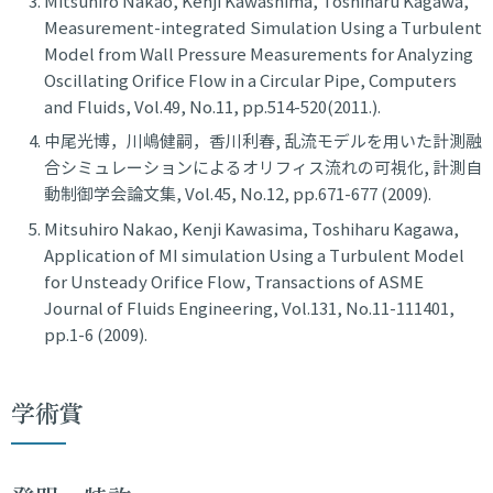
Mitsuhiro Nakao, Kenji Kawashima, Toshiharu Kagawa,
Measurement-integrated Simulation Using a Turbulent
Model from Wall Pressure Measurements for Analyzing
Oscillating Orifice Flow in a Circular Pipe, Computers
and Fluids, Vol.49, No.11, pp.514-520(2011.).
中尾光博，川嶋健嗣，香川利春, 乱流モデルを用いた計測融
合シミュレーションによるオリフィス流れの可視化, 計測自
動制御学会論文集, Vol.45, No.12, pp.671-677 (2009).
Mitsuhiro Nakao, Kenji Kawasima, Toshiharu Kagawa,
Application of MI simulation Using a Turbulent Model
for Unsteady Orifice Flow, Transactions of ASME
Journal of Fluids Engineering, Vol.131, No.11-111401,
pp.1-6 (2009).
学術賞