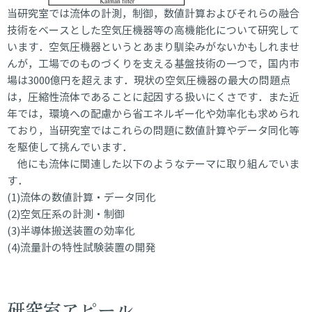
JA
EN
当研究室では流体の計測，制御，数値計算およびそれらの融合
技術をベースとした空気圧機器等の高機能化について研究して
います．空気圧機器というとあまり馴染みがないかもしれませ
んが，工場でのものづくりを支える基盤技術の一つで，国内市
場は3000億円を超えます．現状の空気圧機器の最大の問題点
は，圧縮性流体であることに起因する扱いにくさです．また近
年では，環境への配慮から省エネルギー化や効率化も求められ
ており，当研究室ではこれらの問題に数値計算やデータ同化等
を駆使して挑んでいます．
他にも流体に関連した以下のようなテーマに取り組んでいま
す．
(1)流体の数値計算・データ同化
(2)空気圧系の計測・制御
(3)半導体搬送装置の効率化
(4)流量計の特性試験装置の開発
研究室アピール