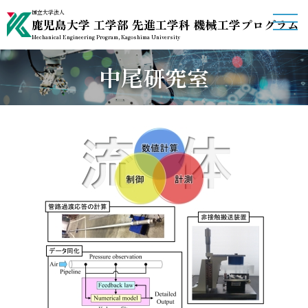
国立大学法人
鹿児島大学 工学部 先進工学科 機械工学プログラム
Mechanical Engineering Program, Kagoshima University
中尾研究室
ホーム
機械工学プログラム概要
受験生の方へ
授業・教育に関する情報
研究室紹介
関連リンク
アクセス