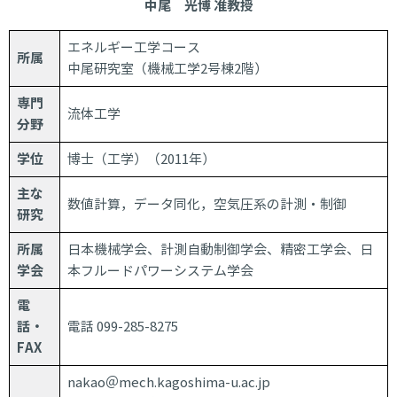
中尾 光博 准教授
エネルギー工学コース
所属
中尾研究室（機械工学2号棟2階）
専門
流体工学
分野
学位
博士（工学）（2011年）
主な
数値計算，データ同化，空気圧系の計測・制御
研究
所属
日本機械学会、計測自動制御学会、精密工学会、日
学会
本フルードパワーシステム学会
電
話・
電話 099-285-8275
FAX
nakao＠mech.kagoshima-u.ac.jp