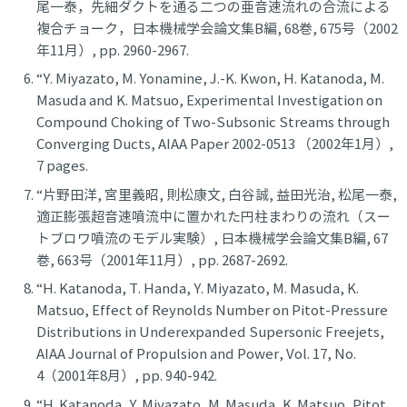
尾一泰，先細ダクトを通る二つの亜音速流れの合流による
複合チョーク，日本機械学会論文集B編, 68巻, 675号（2002
年11月）, pp. 2960-2967.
“Y. Miyazato, M. Yonamine, J.-K. Kwon, H. Katanoda, M.
Masuda and K. Matsuo, Experimental Investigation on
Compound Choking of Two-Subsonic Streams through
Converging Ducts, AIAA Paper 2002-0513 （2002年1月）,
7 pages.
“片野田洋, 宮里義昭, 則松康文, 白谷誠, 益田光治, 松尾一泰,
適正膨張超音速噴流中に置かれた円柱まわりの流れ（スー
トブロワ噴流のモデル実験）, 日本機械学会論文集B編, 67
巻, 663号（2001年11月）, pp. 2687-2692.
“H. Katanoda, T. Handa, Y. Miyazato, M. Masuda, K.
Matsuo, Effect of Reynolds Number on Pitot-Pressure
Distributions in Underexpanded Supersonic Freejets,
AIAA Journal of Propulsion and Power, Vol. 17, No.
4（2001年8月）, pp. 940-942.
“H. Katanoda, Y. Miyazato, M. Masuda, K. Matsuo, Pitot