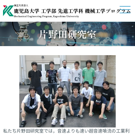
国立大学法人
鹿児島大学 工学部 先進工学科 機械工学プログラム
Mechanical Engineering Program, Kagoshima University
片野田研究室
ホーム
機械工学プログラム概要
受験生の方へ
授業・教育に関する情報
研究室紹介
関連リンク
アクセス
私たち片野田研究室では，音速よりも速い超音速噴流の工業利