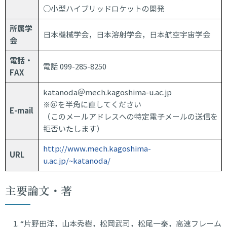
○小型ハイブリッドロケットの開発
所属学
日本機械学会，日本溶射学会，日本航空宇宙学会
会
電話・
電話 099-285-8250
FAX
katanoda＠mech.kagoshima-u.ac.jp
※＠を半角に直してください
E-mail
（このメールアドレスへの特定電子メールの送信を
拒否いたします）
http://www.mech.kagoshima-
URL
u.ac.jp/~katanoda/
主要論文・著
“片野田洋，山本秀樹，松岡武司，松尾一泰，高速フレーム