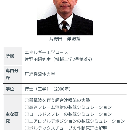
片野田 洋 教授
エネルギー工学コース
所属
片野田研究室（機械工学2号棟3階）
専門分
圧縮性流体力学
野
学位
博士（工学）（2000年）
○衝撃波を伴う超音速噴流の実験
○高速フレーム溶射の数値シミュレーション
主な研
○コールドスプレーの数値シミュレーション
究
○エアロゾルデポジションの数値シミュレーション
○ボルテックスチューブの作動原理の解明