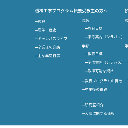
機械工学プログラム概要
受験生の方へ
専攻
挨拶
教育目標
沿革・歴史
学修案内（シラバス）
キャンパスライフ
学部
卒業後の進路
教育目標
主な年間行事
学修案内（シラバス）
取得可能な資格
教育プログラムの特徴
卒業後の進路
研究室紹介
入試に関する情報