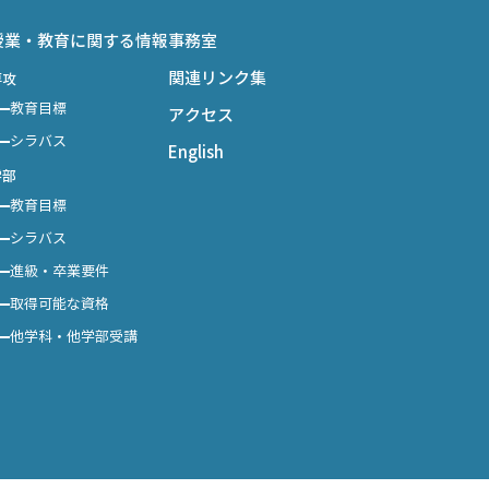
授業・教育に関する情報
事務室
関連リンク集
専攻
教育目標
アクセス
シラバス
English
学部
教育目標
シラバス
進級・卒業要件
取得可能な資格
他学科・他学部受講