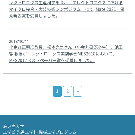
レクトロニクス生産科学部会、「エレクトロニクスにおける
マイクロ接合・実装技術シンポジウム」にて, Mate 2021 優
秀発表賞を受賞しました。
2018/10/11
小金丸正明准教授，松本光気さん（小金丸研既卒生），池田
徹 教授がエレクトロニクス実装学会MES2018において、
MES2017ベストペーパー賞を受賞しました。
1
2
»
鹿児島大学
工学部 先進工学科 機械工学プログラム