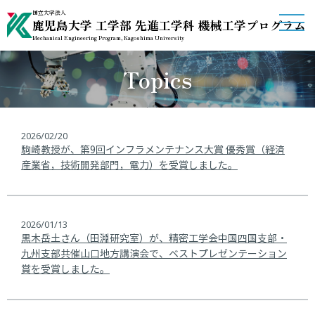
国立大学法人
鹿児島大学 工学部 先進工学科 機械工学プログラム
Mechanical Engineering Program, Kagoshima University
Topics
ホーム
機械工学プログラム概要
2026/02/20
受験生の方へ
駒崎教授が、第9回インフラメンテナンス大賞 優秀賞（経済
産業省，技術開発部門，電力）を受賞しました。
授業・教育に関する情報
2026/01/13
研究室紹介
黒木岳土さん（田淵研究室）が、精密工学会中国四国支部・
九州支部共催山口地方講演会で、ベストプレゼンテーション
賞を受賞しました。
関連リンク
アクセス