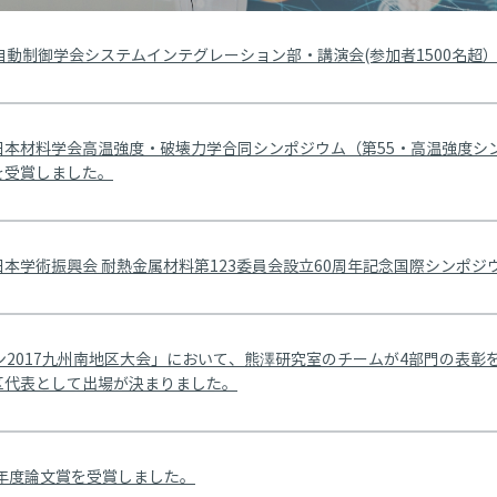
動制御学会システムインテグレーション部・講演会(参加者1500名超）で
本材料学会高温強度・破壊力学合同シンポジウム（第55・高温強度シ
を受賞しました。
学術振興会 耐熱金属材料第123委員会設立60周年記念国際シンポジウムで
ボコン2017九州南地区大会」において、熊澤研究室のチームが4部門の表彰を
区代表として出場が決まりました。
7年度論文賞を受賞しました。