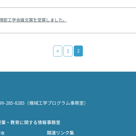
年度精密工学会論文賞を受賞しました。
«
1
2
：099-285-8285（機械工学プログラム事務室）
授業・教育に関する情報
事務室
関連リンク集
専攻